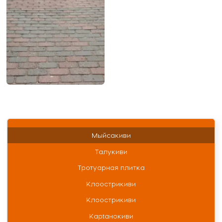
Мыйсакиви
Талукиви
Тротуарная плитка
Клоострикиви
Клоострикиви
Кaрtaнoкиви