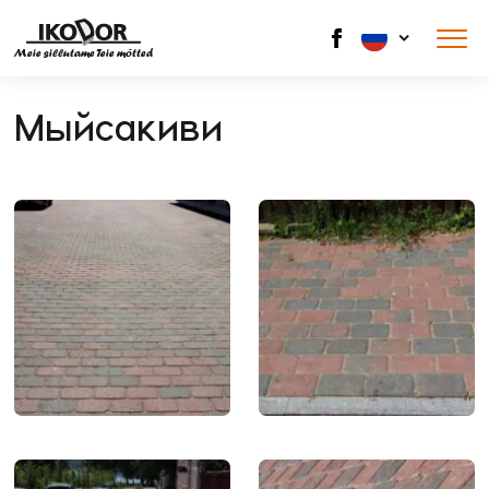
Meie sillutame Teie mõtted
Мыйсакиви