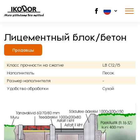
Meie sillutame Teie mõtted
Лицементный блок/бетон
Продавцы
Класс прочности на сжатие
LB C12/15
Наполнитель
Песок
Размер наполнителя
-
Удобство обработки
Сухой