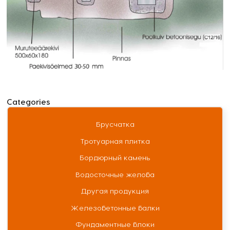
Categories
Брусчатка
Тротуарная плитка
Бордюрный камень
Водосточные желоба
Другая продукция
Железобетонные балки
Фундаментные блоки