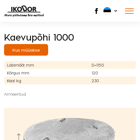
Meie sillutame Teie mõtted
Kaevupõhi 1000
Kus müüakse
Läbimõõt mm
D=1150
Kõrgus mm
120
Kaal kg
230
Armeeritud