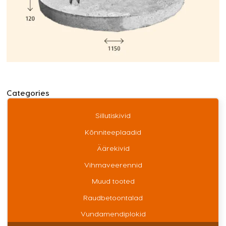
Categories
Sillutiskivid
Kõnniteeplaadid
Äärekivid
Vihmaveerennid
Muud tooted
Raudbetoontalad
Vundamendiplokid